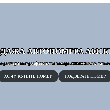
ОДАЖА АВТОНОМЕРА
А001К
се расходы за переоформление номера А001КН177 за наш сч
ХОЧУ КУПИТЬ НОМЕР
ПОДОБРАТЬ НОМЕР