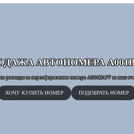
ОДАЖА АВТОНОМЕРА
А001В
се расходы за переоформление номера А001ВА77 за наш сч
ХОЧУ КУПИТЬ НОМЕР
ПОДОБРАТЬ НОМЕР