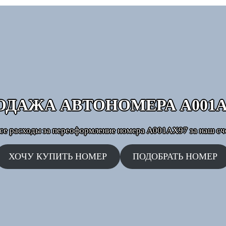
ОДАЖА АВТОНОМЕРА
А001А
се расходы за переоформление номера А001АХ97 за наш сч
ХОЧУ КУПИТЬ НОМЕР
ПОДОБРАТЬ НОМЕР