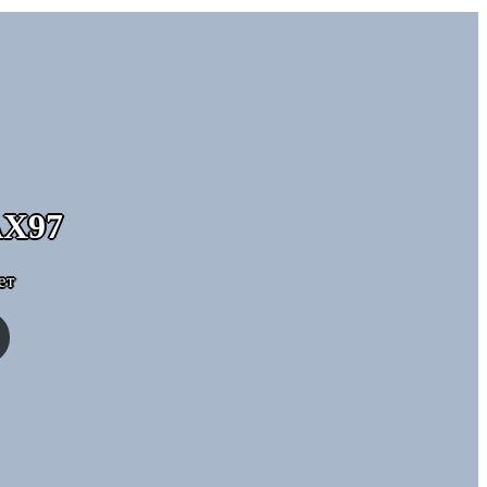
Х97
ет