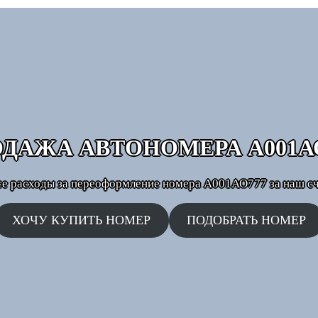
ОДАЖА АВТОНОМЕРА
А001А
се расходы за переоформление номера А001АО777 за наш сч
ХОЧУ КУПИТЬ НОМЕР
ПОДОБРАТЬ НОМЕР